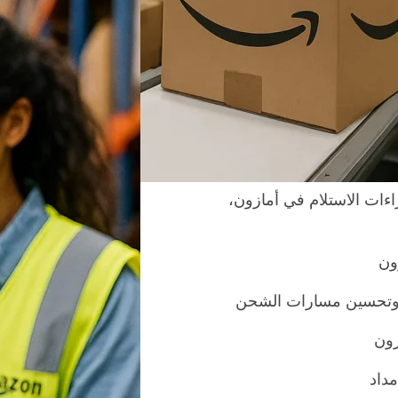
لاء عبر شبكة لوجستية قوية.
يتطلب التزامًا صارمًا
، نتخصص في شحن أمازون FBA من الصين، ونوفر حلولاً
صنع، والتخليص الجمركي،
تسليم النهائي إلى مراكز
اءات الاستلام في أمازون،
ون
ج وتحسين مسارات الشحن
زون
داد