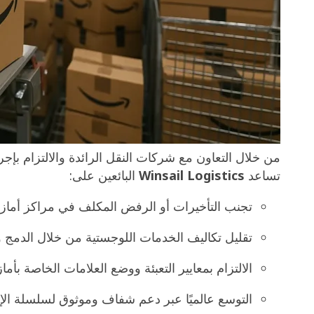
العالمية، مما يمكّن البائعين من الوصول إلى ملايين العم
ومع ذلك، فإن شحن البضائع من الصين إلى مراكز أمازون 
وتوقيتًا دقيقًا وحلولًا لوجستية فعالة من حيث التكلفة.
في
Winsail Logistics
شاملة للبائعين لتبسيط العملية من جمع البضائع في الم
والنقل البحري أو الجوي، ووضع العلامات والتعبئة حتى ال
أمازون.
من خلال التعاون مع شركات النقل الرائدة والالتزام بإجر
تساعد
Winsail Logistics
البائعين على:
تجنب التأخيرات أو الرفض المكلف في مراكز أماز
تقليل تكاليف الخدمات اللوجستية من خلال الدم
الالتزام بمعايير التعبئة ووضع العلامات الخاصة بأما
التوسع عالميًا عبر دعم شفاف وموثوق لسلسلة الإم