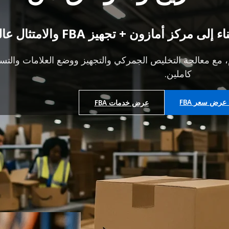
ز أمازون + تجهيز FBA والامتثال عالميًا
 مع معالجة التخليص الجمركي والتجهيز ووضع العلامات والتسلي
كاملين.
رض سعر FBA
عرض خدمات FBA
زون) العمود الفقري للتجارة الإلكترونية