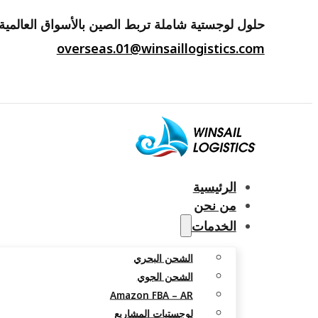
حلول لوجستية شاملة تربط الصين بالأسواق العالمية.
overseas.01@winsaillogistics.com
الرئيسية
من نحن
الخدمات
الشحن البحري
الشحن الجوي
Amazon FBA – AR
لوجستيات المشاريع