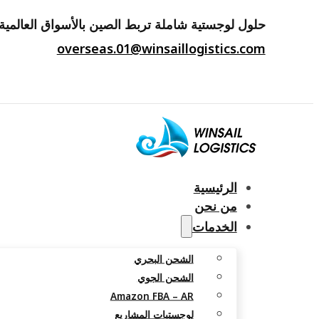
حلول لوجستية شاملة تربط الصين بالأسواق العالمية.
overseas.01@winsaillogistics.com
الرئيسية
من نحن
الخدمات
الشحن البحري
الشحن الجوي
Amazon FBA – AR
لوجستيات المشاريع