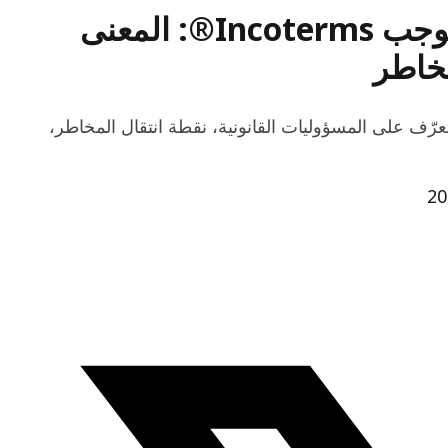
التسليم مع دفع الرسوم (DDP) بموجب Incoterms®: المعنى
مخاطر
سليم مع دفع الرسوم (DDP) بموجب Incoterms®. تعرّف على المسؤوليات القانونية، نقطة انتقال المخاطر،