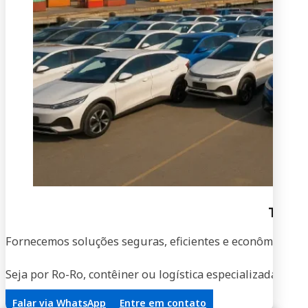
Trans
Fornecemos soluções seguras, eficientes e econômicas par
Seja por Ro-Ro, contêiner ou logística especializada, no
Falar via WhatsApp
Entre em contato