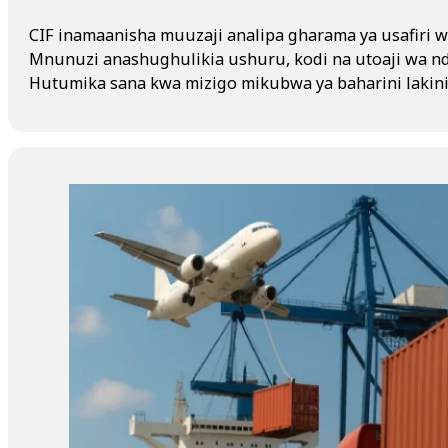
CIF inamaanisha muuzaji analipa gharama ya usafiri w
Mnunuzi anashughulikia ushuru, kodi na utoaji wa nd
Hutumika sana kwa mizigo mikubwa ya baharini lakini i