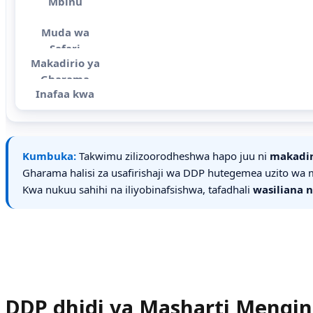
Kumbuka:
Takwimu zilizoorodheshwa hapo juu ni
makadir
Gharama halisi za usafirishaji wa DDP hutegemea uzito wa mz
Kwa nukuu sahihi na iliyobinafsishwa, tafadhali
wasiliana n
DDP dhidi ya Masharti Mengine