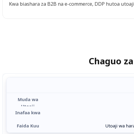
Kwa biashara za B2B na e-commerce, DDP hutoa utoaji 
Chaguo za 
Ulinganisho wa mbinu za usafirishaji wa DDP kwa muda wa utoa
Utoaji wa har