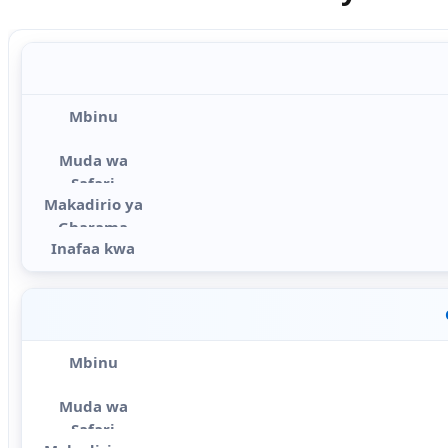
Viwango vya rejeleo vya gharama za usafirishaji wa DDP kutoka 