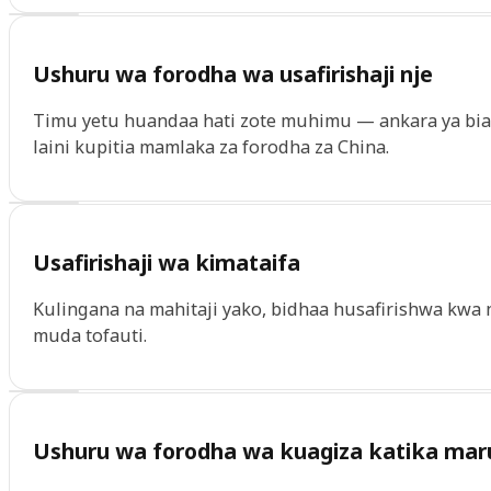
Ushuru wa forodha wa usafirishaji nje
Timu yetu huandaa hati zote muhimu — ankara ya bias
laini kupitia mamlaka za forodha za China.
Usafirishaji wa kimataifa
Kulingana na mahitaji yako, bidhaa husafirishwa kwa n
muda tofauti.
Ushuru wa forodha wa kuagiza katika mar