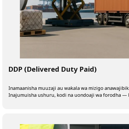
DDP (Delivered Duty Paid)
Inamaanisha muuzaji au wakala wa mizigo anawajibika
Inajumuisha ushuru, kodi na uondoaji wa forodha —