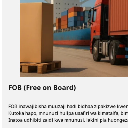
FOB (Free on Board)
FOB inawajibisha muuzaji hadi bidhaa zipakizwe kweny
Kutoka hapo, mnunuzi hulipa usafiri wa kimataifa, bi
Inatoa udhibiti zaidi kwa mnunuzi, lakini pia huongeza