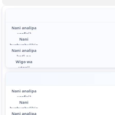
Ulinganisho wa majukumu na gharama chini ya DDP, DAP, CIF 