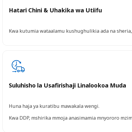
Hatari Chini & Uhakika wa Utiifu
Kwa kutumia wataalamu kushughulikia ada na sheria, 
Suluhisho la Usafirishaji Linalookoa Muda
Huna haja ya kuratibu mawakala wengi.
Kwa DDP, mshirika mmoja anasimamia mnyororo mzim