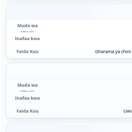
Gharama ya chini
Uwia