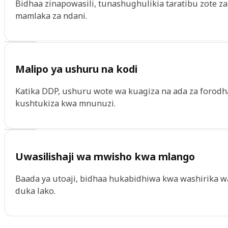
Bidhaa zinapowasili, tunashughulikia taratibu zote z
mamlaka za ndani.
Malipo ya ushuru na kodi
Katika DDP, ushuru wote wa kuagiza na ada za forod
kushtukiza kwa mnunuzi.
Uwasilishaji wa mwisho kwa mlango
Baada ya utoaji, bidhaa hukabidhiwa kwa washirika wa u
duka lako.