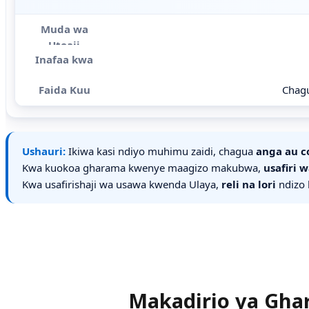
Chagu
Ushauri:
Ikiwa kasi ndiyo muhimu zaidi, chagua
anga au c
Kwa kuokoa gharama kwenye maagizo makubwa,
usafiri 
Kwa usafirishaji wa usawa kwenda Ulaya,
reli na lori
ndizo 
Makadirio ya Ghar