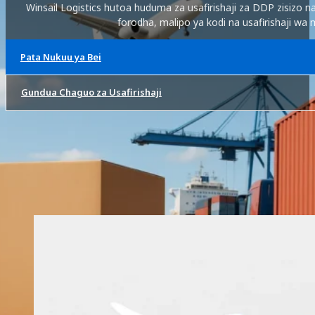
Winsail Logistics hutoa huduma za usafirishaji za DDP zisiz
forodha, malipo ya kodi na usafirishaji wa 
Pata Nukuu ya Bei
Gundua Chaguo za Usafirishaji
DDP Shipping kutoka China ni 