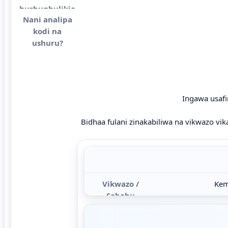
Ingawa usafir
Bidhaa fulani zinakabiliwa na vikwazo vi
Mifano ya bidhaa zilizozuiliwa au zisizofa
Kem