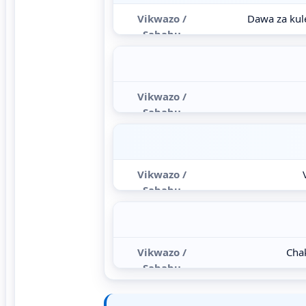
Dawa za kule
Chak