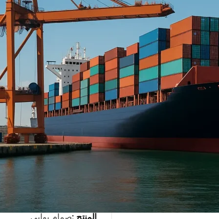
عبر خطوط MU الجوية، مما يضمن تسليمًا آمنًا وفعالًا.
وخدمات النقل الجوي الدولي
بيانات الشحنة
AOL :
شنغهاي
AOD :
الدمام
الوزن الإجمالي :
7,254 كجم
المنتج :
صمام بوابي