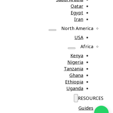
Qatar
Egypt
Iran
North America
USA
Africa
Kenya
Nigeria
Tanzania
Ghana
Ethiopia
Uganda
RESOURCES
Guides