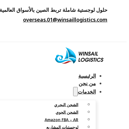
حلول لوجستية شاملة تربط الصين بالأسواق العالمية.
overseas.01@winsaillogistics.com
الرئيسية
من نحن
الخدمات
الشحن البحري
الشحن الجوي
Amazon FBA – AR
لوجستيات المشاريع