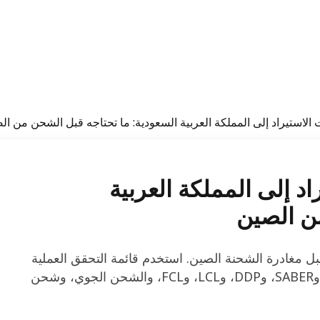
الاستيراد إلى المملكة العربية السعودية: ما تحتاجه قبل الشحن من ال
د إلى المملكة العربية
ن الصين
قبل مغادرة الشحنة الصين. استخدم قائمة التحقق العملية
هذه للفواتير، وقوائم التعبئة، وBL/AWB، وCOO، ورموز HS، وSABER، وDDP، وLCL، وFCL، والشحن الجوي، وشحن