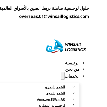
حلول لوجستية شاملة تربط الصين بالأسواق العالمية.
overseas.01@winsaillogistics.com
الرئيسية
من نحن
الخدمات
الشحن البحري
الشحن الجوي
Amazon FBA – AR
لوجستيات المشاريع