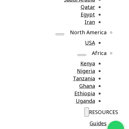
Qatar
Egypt
Iran
North America
USA
Africa
Kenya
Nigeria
Tanzania
Ghana
Ethiopia
Uganda
RESOURCES
Guides