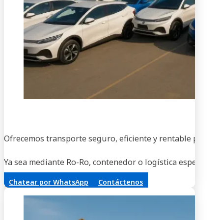
En
Ofrecemos transporte seguro, eficiente y rentable para ve
Ya sea mediante Ro-Ro, contenedor o logística especializa
Chatear por WhatsApp
Contáctenos