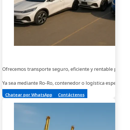
En
Ofrecemos transporte seguro, eficiente y rentable para ve
Ya sea mediante Ro-Ro, contenedor o logística especializa
Chatear por WhatsApp
Contáctenos