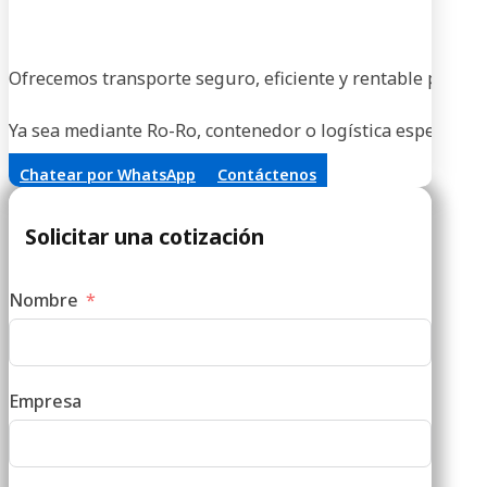
En
Ofrecemos transporte seguro, eficiente y rentable para ve
Ya sea mediante Ro-Ro, contenedor o logística especializa
Chatear por WhatsApp
Contáctenos
Solicitar una cotización
Nombre
Empresa