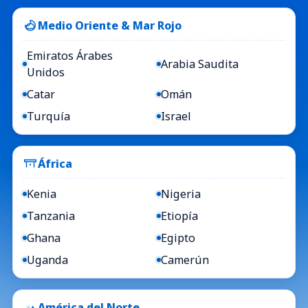
Medio Oriente & Mar Rojo
Emiratos Árabes
Arabia Saudita
Unidos
Catar
Omán
Turquía
Israel
África
Kenia
Nigeria
Tanzania
Etiopía
Ghana
Egipto
Uganda
Camerún
América del Norte