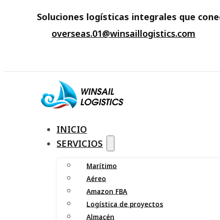
Soluciones logísticas integrales que con
overseas.01@winsaillogistics.com
INICIO
SERVICIOS
Marítimo
Aéreo
Amazon FBA
Logística de proyectos
Almacén