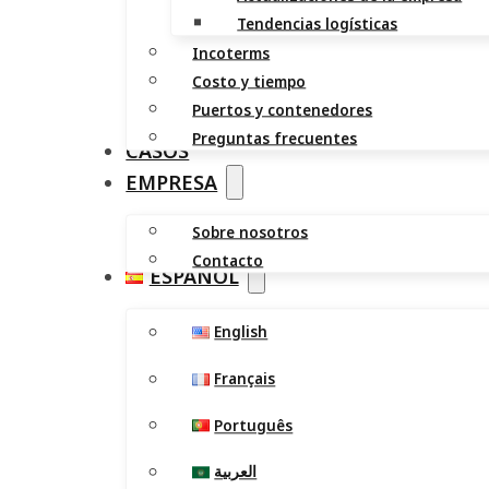
Tendencias logísticas
Incoterms
Costo y tiempo
Puertos y contenedores
Preguntas frecuentes
CASOS
EMPRESA
Sobre nosotros
Contacto
ESPAÑOL
English
Français
Português
العربية