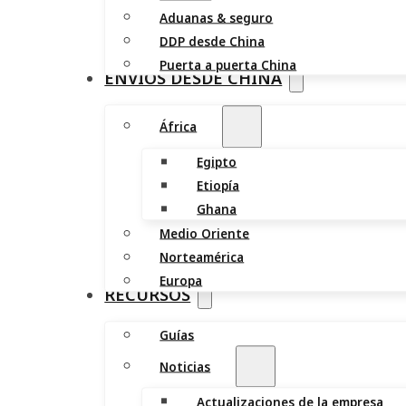
Aduanas & seguro
DDP desde China
Puerta a puerta China
ENVÍOS DESDE CHINA
África
Egipto
Etiopía
Ghana
Medio Oriente
Norteamérica
Europa
RECURSOS
Guías
Noticias
Actualizaciones de la empresa