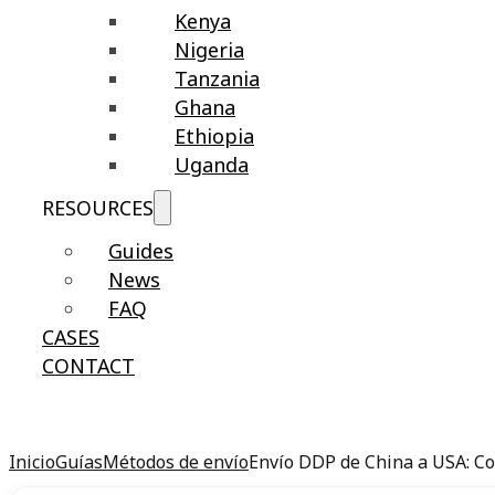
Kenya
Nigeria
Tanzania
Ghana
Ethiopia
Uganda
RESOURCES
Guides
News
FAQ
CASES
CONTACT
Inicio
Guías
Métodos de envío
Envío DDP de China a USA: Co