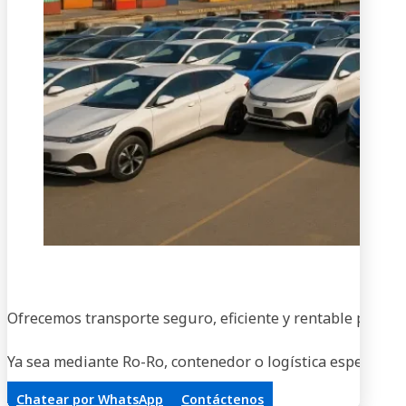
En
Ofrecemos transporte seguro, eficiente y rentable para ve
Ya sea mediante Ro-Ro, contenedor o logística especializa
Chatear por WhatsApp
Contáctenos