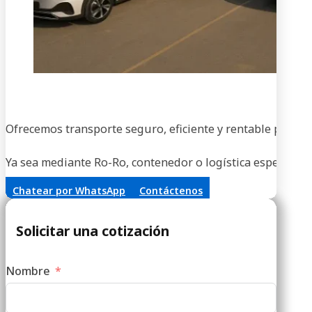
En
Ofrecemos transporte seguro, eficiente y rentable para ve
Ya sea mediante Ro-Ro, contenedor o logística especializa
Chatear por WhatsApp
Contáctenos
Solicitar una cotización
Nombre