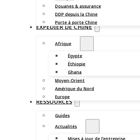
Douanes & assurance
DDP depuis la Chine
Porte à porte Chine
EXPÉDIER DE CHINE
Afrique
Égypte
Éthiopie
Ghana
Moyen-Orient
Amérique du Nord
Europe
RESSOURCES
Guides
Actualités
Mises à jour de l’entreprise