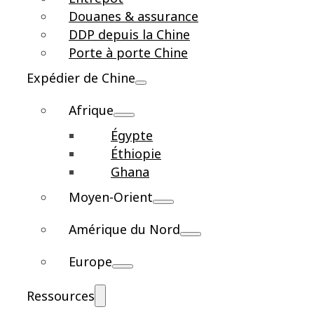
Douanes & assurance
DDP depuis la Chine
Porte à porte Chine
Expédier de Chine
Afrique
Égypte
Éthiopie
Ghana
Moyen-Orient
Amérique du Nord
Europe
Ressources