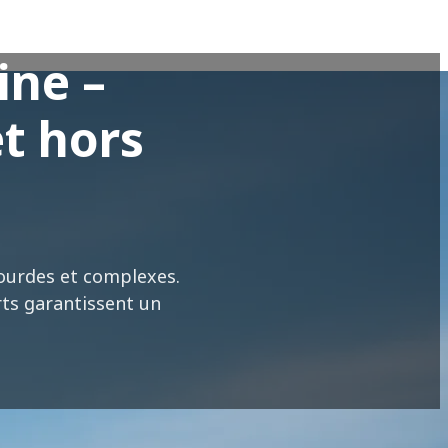
ine –
t hors
lourdes et complexes.
rts garantissent un