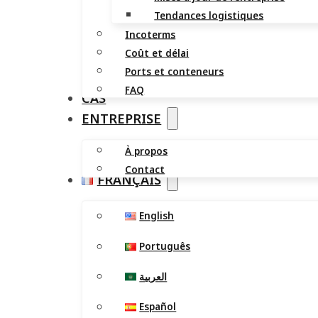
Tendances logistiques
Incoterms
Coût et délai
Ports et conteneurs
FAQ
CAS
ENTREPRISE
À propos
Contact
FRANÇAIS
English
Português
العربية
Español