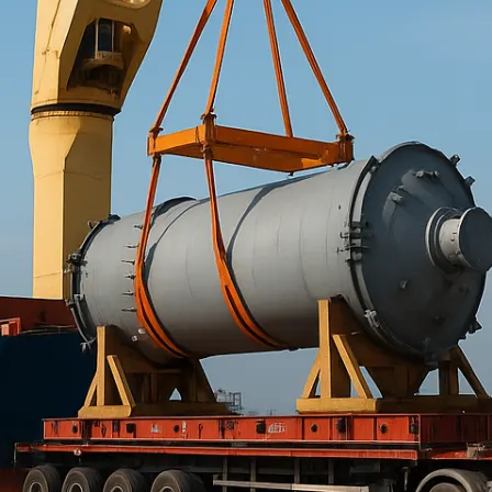
e d’ensemble
e projets ?
e transport spécialisés
e valeur, qui ne