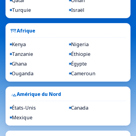
Qatar
Oman
Turquie
Israël
Afrique
Kenya
Nigeria
Tanzanie
Éthiopie
Ghana
Égypte
Ouganda
Cameroun
Amérique du Nord
États-Unis
Canada
Mexique