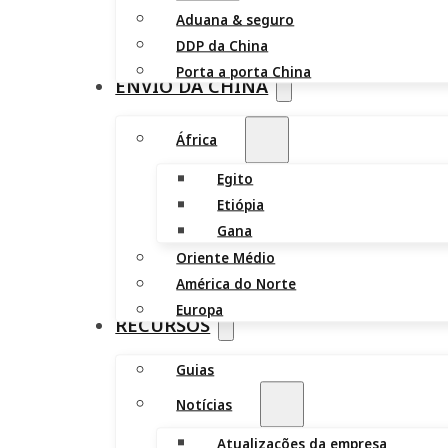
Aduana & seguro
DDP da China
Porta a porta China
ENVIO DA CHINA
África
Egito
Etiópia
Gana
Oriente Médio
América do Norte
Europa
RECURSOS
Guias
Notícias
Atualizações da empresa