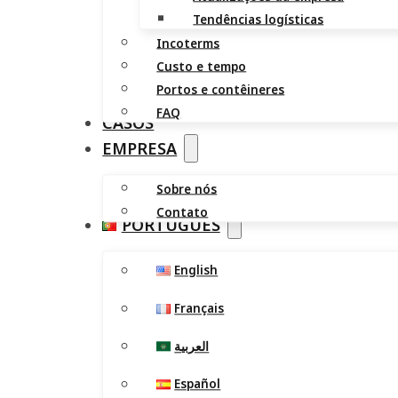
Tendências logísticas
Incoterms
Custo e tempo
Portos e contêineres
FAQ
CASOS
EMPRESA
Sobre nós
Contato
PORTUGUÊS
English
Français
العربية
Español