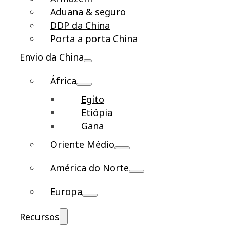
Aduana & seguro
DDP da China
Porta a porta China
Envio da China
África
Egito
Etiópia
Gana
Oriente Médio
América do Norte
Europa
Recursos