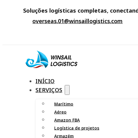
Soluções logísticas completas, conectand
overseas.01@winsaillogistics.com
INÍCIO
SERVIÇOS
Marítimo
Aéreo
Amazon FBA
Logística de projetos
Armazém