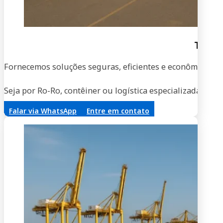
Trans
Fornecemos soluções seguras, eficientes e econômicas par
Seja por Ro-Ro, contêiner ou logística especializada, no
Falar via WhatsApp
Entre em contato