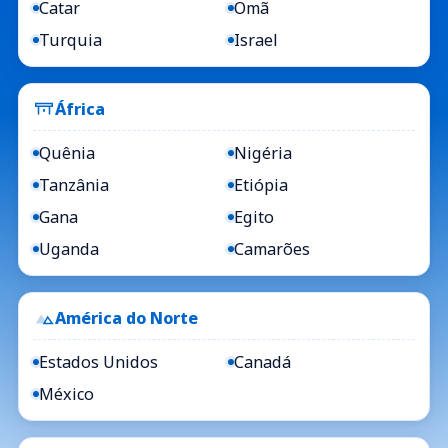
Catar
Omã
Turquia
Israel
África
Quênia
Nigéria
Tanzânia
Etiópia
Gana
Egito
Uganda
Camarões
América do Norte
Estados Unidos
Canadá
México