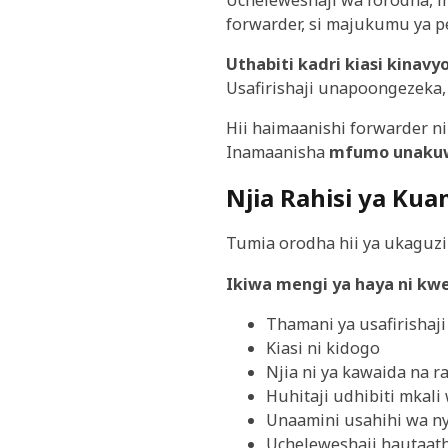
forwarder, si majukumu ya p
Uthabiti kadri kiasi kinav
Usafirishaji unapoongezeka,
Hii haimaanishi forwarder ni 
Inamaanisha
mfumo unakuw
Njia Rahisi ya Ku
Tumia orodha hii ya ukaguzi 
Ikiwa mengi ya haya ni kwe
Thamani ya usafirishaji
Kiasi ni kidogo
Njia ni ya kawaida na ra
Huhitaji udhibiti mkali
Unaamini usahihi wa n
Ucheleweshaji hautaath