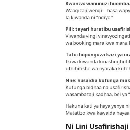
Kwanza: wanunuzi huomba
Waagizaji wengi—hasa wapya
la kiwanda ni “ndiyo.”
Pili: tayari huratibu usafiris
Viwanda vingi vinavyozingati
wa booking mara kwa mara. K
Tatu: hupunguza kazi ya ur
Ikiwa kiwanda kinashughulik
uthibitisho wa nyaraka kuto
Nne: husaidia kufunga mak
Kufunga bidhaa na usafiris
wasambazaji kadhaa, bei ya “
Hakuna kati ya haya yenye ni
Matatizo kwa kawaida haya
Ni Lini Usafirish