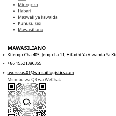
Miongozo
Habari
Maswali ya kawaida
Kuhusu sisi
Mawasiliano
MAWASILIANO
Kitengo Cha 405, Jengo La 11, Hifadhi Ya Viwanda Ya 
+86 15521386355
overseas.01@winsaillogistics.com
Msimbo wa QR wa WeChat: