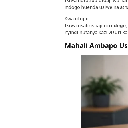
Ikiwa huratibu utoaji wa hat
mdogo huenda usiwe na atha
Kwa ufupi:
Ikiwa usafirishaji ni
mdogo, 
nyingi hufanya kazi vizuri ka
Mahali Ambapo Usa