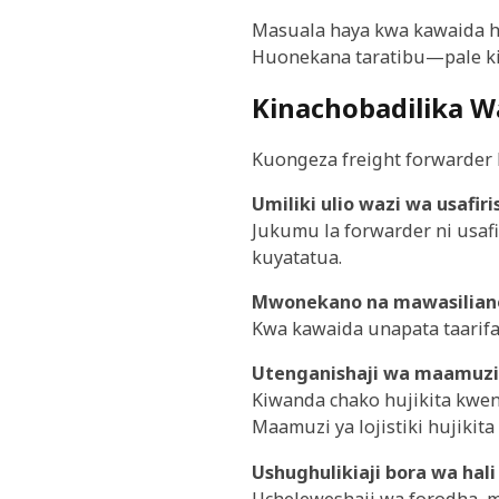
Masuala haya kwa kawaida h
Huonekana taratibu—pale ki
Kinachobadilika W
Kuongeza freight forwarder 
Umiliki ulio wazi wa usafiri
Jukumu la forwarder ni usafi
kuyatatua.
Mwonekano na mawasiliano
Kwa kawaida unapata taarifa, 
Utenganishaji wa maamuzi y
Kiwanda chako hujikita kwe
Maamuzi ya lojistiki hujikit
Ushughulikiaji bora wa hali
Ucheleweshaji wa forodha, m