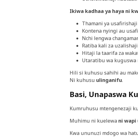
Ikiwa kadhaa ya haya ni k
Thamani ya usafirishaj
Kontena nyingi au usaf
Nchi lengwa changaman
Ratiba kali za uzalisha
Hitaji la taarifa za wakat
Utaratibu wa kuguswa 
Hili si kuhusu sahihi au mak
Ni kuhusu
ulinganifu
.
Basi, Unapaswa Ku
Kumruhusu mtengenezaji kush
Muhimu ni kuelewa
ni wapi
Kwa ununuzi mdogo wa hatua 