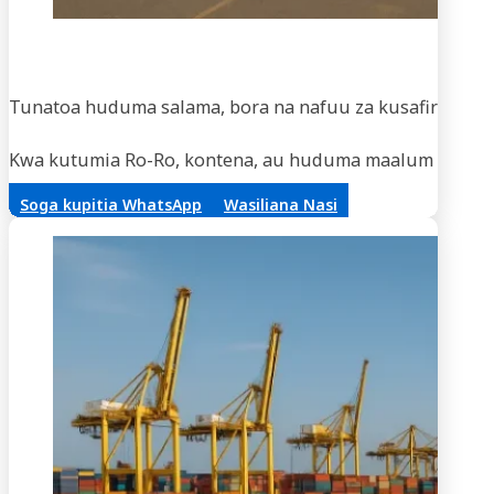
Usaf
Tunatoa huduma salama, bora na nafuu za kusafirisha m
Kwa kutumia Ro-Ro, kontena, au huduma maalum za vifaa,
Soga kupitia WhatsApp
Wasiliana Nasi