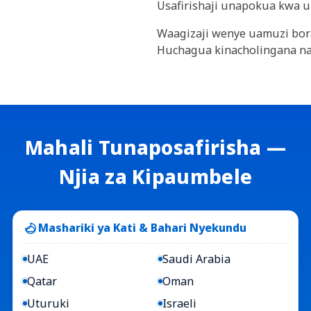
Usafirishaji unapokua kwa u
Waagizaji wenye uamuzi bora
Huchagua kinacholingana na 
Mahali Tunaposafirisha —
Njia za Kipaumbele
Mashariki ya Kati & Bahari Nyekundu
UAE
Saudi Arabia
Qatar
Oman
Uturuki
Israeli