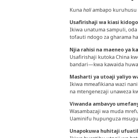
Kuna
hali
ambapo kuruhusu ki
Usafirishaji wa kiasi kidog
Ikiwa unatuma sampuli, oda 
tofauti ndogo za gharama haz
Njia rahisi na maeneo ya 
Usafirishaji kutoka China k
bandari—kwa kawaida huwa 
Masharti ya utoaji yaliyo 
Ikiwa mmeafikiana wazi nani 
na mtengenezaji unaweza kw
Viwanda ambavyo umefany
Wasambazaji wa muda mrefu 
Uaminifu hupunguza msugu
Unapokuwa huhitaji ufuatil