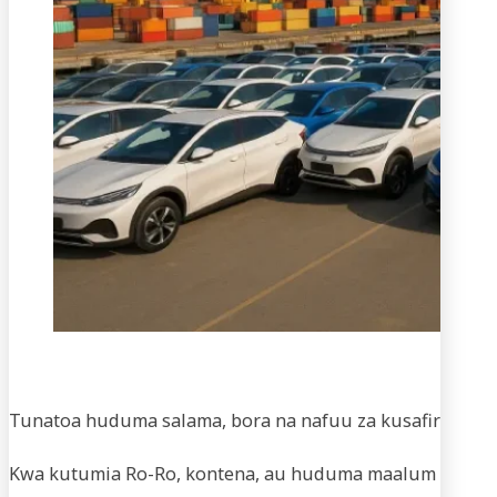
Usaf
Tunatoa huduma salama, bora na nafuu za kusafirisha m
Kwa kutumia Ro-Ro, kontena, au huduma maalum za vifaa,