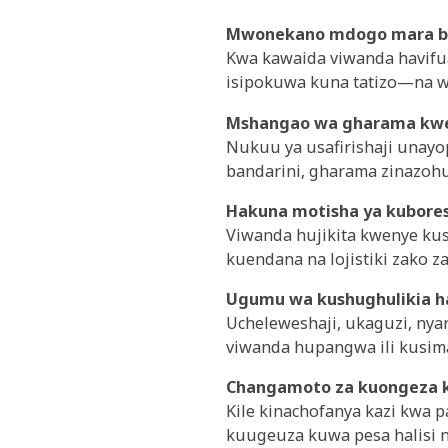
Mwonekano mdogo mara bi
Kwa kawaida viwanda havifua
isipokuwa kuna tatizo—na wa
Mshangao wa gharama kwe
Nukuu ya usafirishaji unayop
bandarini, gharama zinazohus
Hakuna motisha ya kubore
Viwanda hujikita kwenye kus
kuendana na lojistiki zako z
Ugumu wa kushughulikia ha
Ucheleweshaji, ukaguzi, nya
viwanda hupangwa ili kusimam
Changamoto za kuongeza 
Kile kinachofanya kazi kwa 
kuugeuza kuwa pesa halisi na