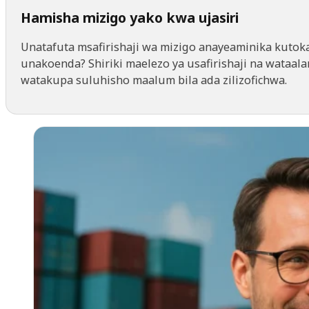
Hamisha mizigo yako kwa ujasiri
Unatafuta msafirishaji wa mizigo anayeaminika kutok
unakoenda? Shiriki maelezo ya usafirishaji na wataal
watakupa suluhisho maalum bila ada zilizofichwa.