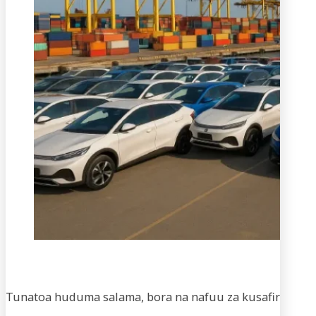
Usaf
Tunatoa huduma salama, bora na nafuu za kusafirisha m