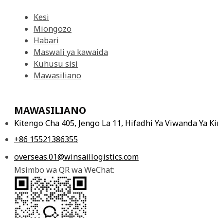
Kesi
Miongozo
Habari
Maswali ya kawaida
Kuhusu sisi
Mawasiliano
MAWASILIANO
Kitengo Cha 405, Jengo La 11, Hifadhi Ya Viwanda Ya 
+86 15521386355
overseas.01@winsaillogistics.com
Msimbo wa QR wa WeChat: