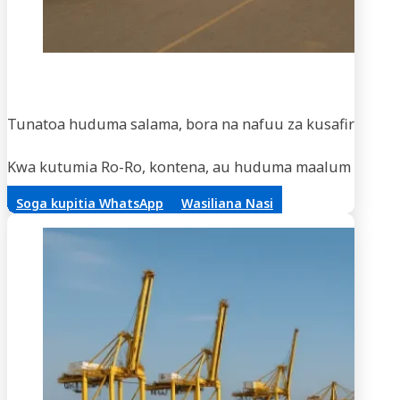
Usaf
Tunatoa huduma salama, bora na nafuu za kusafirisha m
Kwa kutumia Ro-Ro, kontena, au huduma maalum za vifaa,
Soga kupitia WhatsApp
Wasiliana Nasi