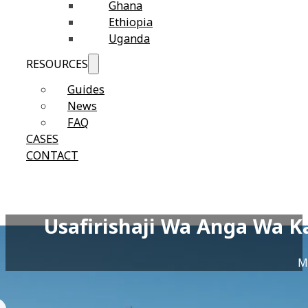
Ghana
Ethiopia
Uganda
RESOURCES
Guides
News
FAQ
CASES
CONTACT
Usafirishaji Wa Anga Wa 
M