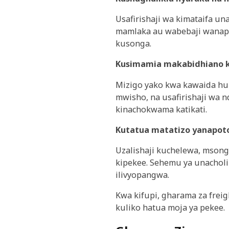
Usafirishaji wa kimataifa una
mamlaka au wabebaji wanapou
kusonga.
Kusimamia makabidhiano k
Mizigo yako kwa kawaida huba
mwisho, na usafirishaji wa 
kinachokwama katikati.
Kutatua matatizo yanapot
Uzalishaji kuchelewa, msong
kipekee. Sehemu ya unacholip
ilivyopangwa.
Kwa kifupi, gharama za frei
kuliko hatua moja ya pekee.