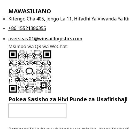
MAWASILIANO
Kitengo Cha 405, Jengo La 11, Hifadhi Ya Viwanda Ya 
+86 15521386355
overseas.01@winsaillogistics.com
Msimbo wa QR wa WeChat:
Pokea Sasisho za Hivi Punde za Usafirishaji