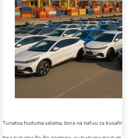
Usaf
Tunatoa huduma salama, bora na nafuu za kusafirisha m
Kwa kutumia Ro-Ro, kontena, au huduma maalum za vifaa,