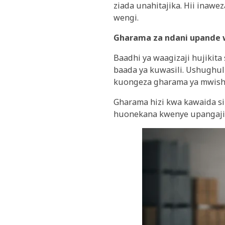
ziada unahitajika. Hii inaw
wengi.
Gharama za ndani upande
Baadhi ya waagizaji hujikit
baada ya kuwasili. Ushughuli
kuongeza gharama ya mwish
Gharama hizi kwa kawaida si
huonekana kwenye upangaji 