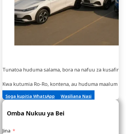
Usaf
Tunatoa huduma salama, bora na nafuu za kusafirisha m
Kwa kutumia Ro-Ro, kontena, au huduma maalum za vifaa,
Soga kupitia WhatsApp
Wasiliana Nasi
Omba Nukuu ya Bei
Jina