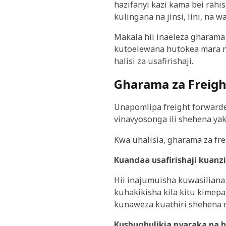
hazifanyi kazi kama bei rahi
kulingana na jinsi, lini, na 
Makala hii inaeleza gharama 
kutoelewana hutokea mara ny
halisi za usafirishaji.
Gharama za Freigh
Unapomlipa freight forwarder
vinavyosonga ili shehena ya
Kwa uhalisia, gharama za fr
Kuandaa usafirishaji kuan
Hii inajumuisha kuwasiliana 
kuhakikisha kila kitu kimep
kunaweza kuathiri shehena 
Kushughulikia nyaraka na h