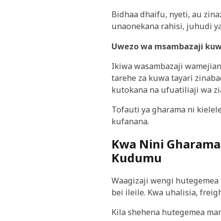
Bidhaa dhaifu, nyeti, au zin
unaonekana rahisi, juhudi y
Uwezo wa msambazaji kuwa
Ikiwa wasambazaji wamejiand
tarehe za kuwa tayari zinaba
kutokana na ufuatiliaji wa z
Tofauti ya gharama ni kielele
kufanana.
Kwa Nini Gharama 
Kudumu
Waagizaji wengi hutegemea fr
bei ileile. Kwa uhalisia, fr
Kila shehena hutegemea mam