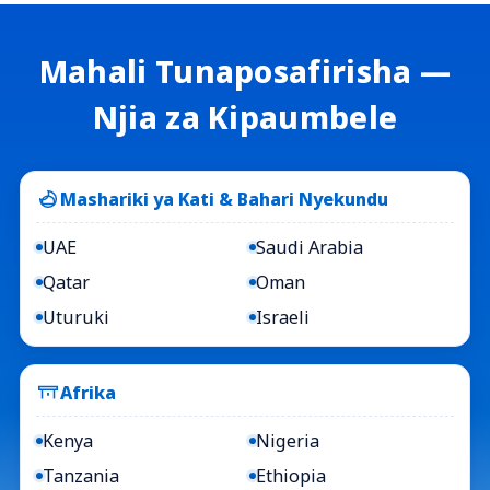
Mahali Tunaposafirisha —
Njia za Kipaumbele
Mashariki ya Kati & Bahari Nyekundu
UAE
Saudi Arabia
Qatar
Oman
Uturuki
Israeli
Afrika
Kenya
Nigeria
Tanzania
Ethiopia