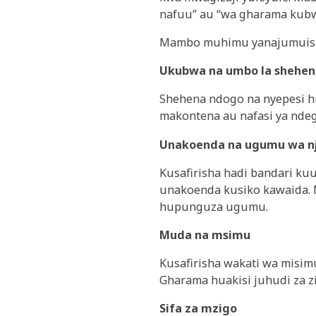
nafuu” au “wa gharama kubw
Mambo muhimu yanajumuis
Ukubwa na umbo la shehen
Shehena ndogo na nyepesi hu
makontena au nafasi ya ndege
Unakoenda na ugumu wa nj
Kusafirisha hadi bandari kuu
unakoenda kusiko kawaida.
hupunguza ugumu.
Muda na msimu
Kusafirisha wakati wa misim
Gharama huakisi juhudi za zi
Sifa za mzigo