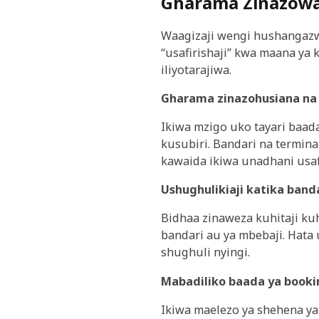
Gharama Zinazowa
Waagizaji wengi hushangazw
“usafirishaji” kwa maana ya 
iliyotarajiwa.
Gharama zinazohusiana na 
Ikiwa mzigo uko tayari baad
kusubiri. Bandari na termin
kawaida ikiwa unadhani usaf
Ushughulikiaji katika band
Bidhaa zinaweza kuhitaji ku
bandari au ya mbebaji. Hata
shughuli nyingi.
Mabadiliko baada ya booki
Ikiwa maelezo ya shehena ya