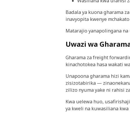
Wasiliana kwa ufanisi 
Badala ya kuona gharama za 
inavyopita kwenye mchakato
Matarajio yanapolingana na
Uwazi wa Gharama
Gharama za freight forwardin
kinachotokea hasa wakati wa
Unapoona gharama hizi kama m
zisizotabirika — zinaonekan
zilizo nyuma yake ni rahisi 
Kwa uelewa huo, usafirishaji
ya kweli na kuwasiliana kwa 