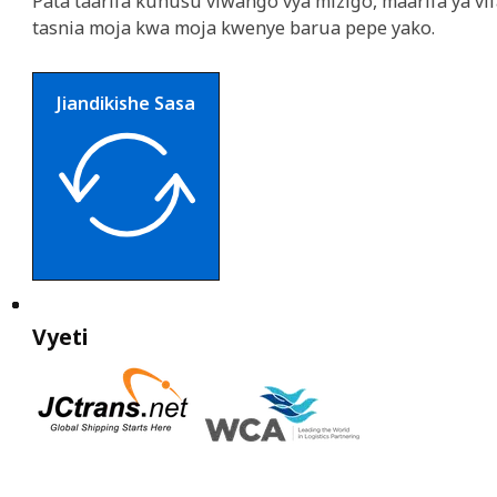
Pata taarifa kuhusu viwango vya mizigo, maarifa ya vif
tasnia moja kwa moja kwenye barua pepe yako.
Jiandikishe Sasa
Vyeti