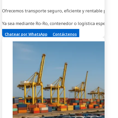
En
Ofrecemos transporte seguro, eficiente y rentable para ve
Ya sea mediante Ro-Ro, contenedor o logística especializa
Chatear por WhatsApp
Contáctenos