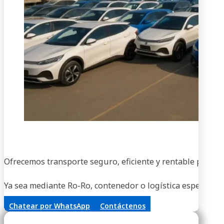
En
Ofrecemos transporte seguro, eficiente y rentable para ve
Ya sea mediante Ro-Ro, contenedor o logística especializa
Chatear por WhatsApp
Contáctenos