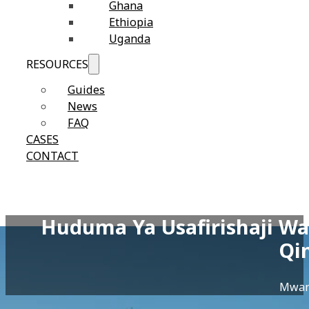
Ghana
Ethiopia
Uganda
RESOURCES
Guides
News
FAQ
CASES
CONTACT
Huduma Ya Usafirishaji Wa 
Qi
Mwan