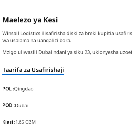
Maelezo ya Kesi
Winsail Logistics ilisafirisha diski za breki kupitia usa
wa usalama na uangalizi bora.
Mzigo uliwasili Dubai ndani ya siku 23, ukionyesha uzoe
Taarifa za Usafirishaji
POL :
Qingdao
POD :
Dubai
Kiasi :
1.65 CBM