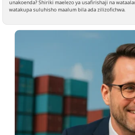
unakoenda? Shiriki maelezo ya usafirishaji na wataal
watakupa suluhisho maalum bila ada zilizofichwa.