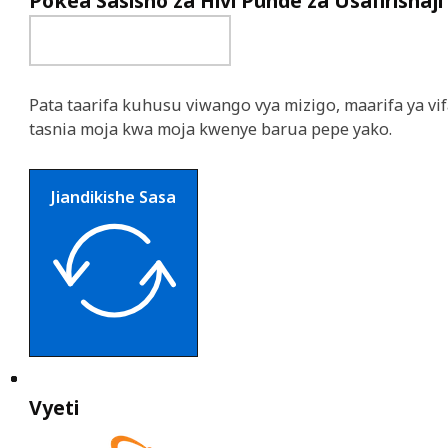
Pokea Sasisho za Hivi Punde za Usafirishaji
Pata taarifa kuhusu viwango vya mizigo, maarifa ya vif
tasnia moja kwa moja kwenye barua pepe yako.
Jiandikishe Sasa
Vyeti