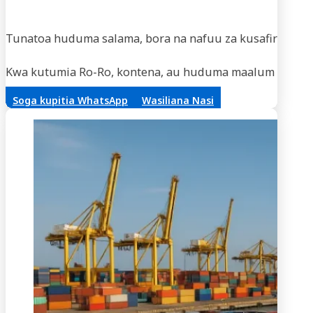
Usaf
Tunatoa huduma salama, bora na nafuu za kusafirisha m
Kwa kutumia Ro-Ro, kontena, au huduma maalum za vifaa,
Soga kupitia WhatsApp
Wasiliana Nasi