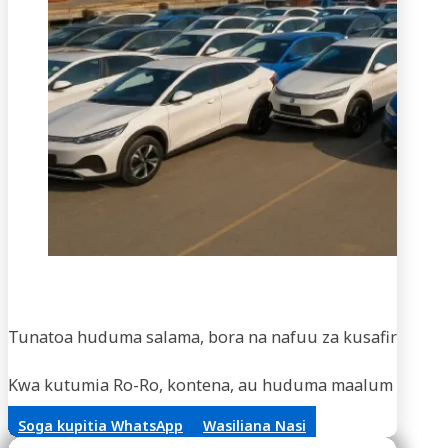
Usaf
Tunatoa huduma salama, bora na nafuu za kusafirisha m
Kwa kutumia Ro-Ro, kontena, au huduma maalum za vifaa,
Soga kupitia WhatsApp
Wasiliana Nasi