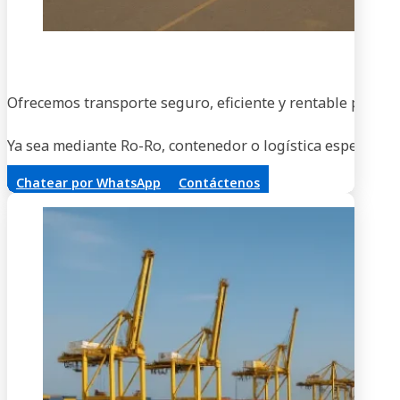
En
Ofrecemos transporte seguro, eficiente y rentable para ve
Ya sea mediante Ro-Ro, contenedor o logística especializa
Chatear por WhatsApp
Contáctenos