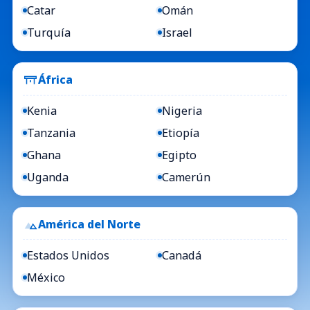
Catar
Omán
Turquía
Israel
África
Kenia
Nigeria
Tanzania
Etiopía
Ghana
Egipto
Uganda
Camerún
América del Norte
Estados Unidos
Canadá
México