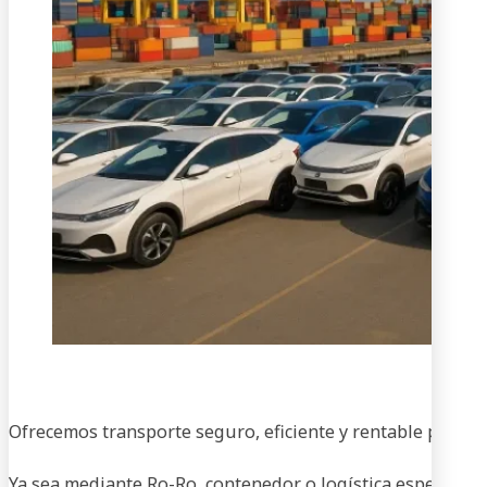
En
Ofrecemos transporte seguro, eficiente y rentable para ve
Ya sea mediante Ro-Ro, contenedor o logística especializa