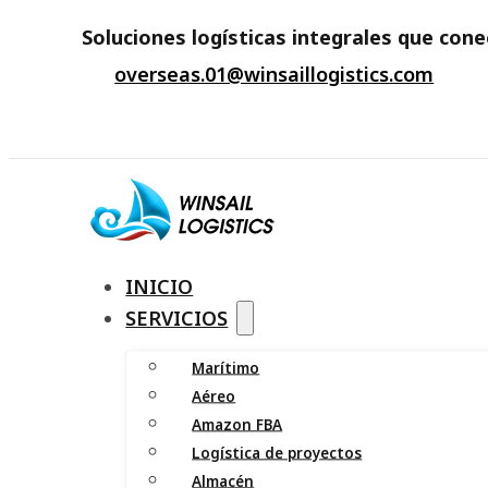
Soluciones logísticas integrales que con
overseas.01@winsaillogistics.com
INICIO
SERVICIOS
Marítimo
Aéreo
Amazon FBA
Logística de proyectos
Almacén