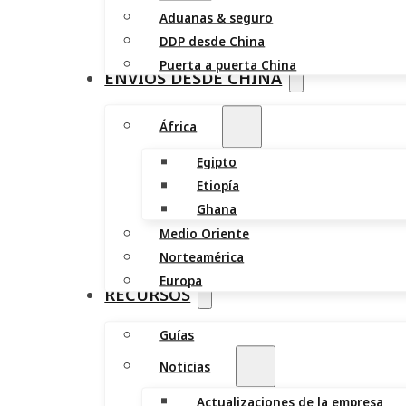
Aduanas & seguro
DDP desde China
Puerta a puerta China
ENVÍOS DESDE CHINA
África
Egipto
Etiopía
Ghana
Medio Oriente
Norteamérica
Europa
RECURSOS
Guías
Noticias
Actualizaciones de la empresa