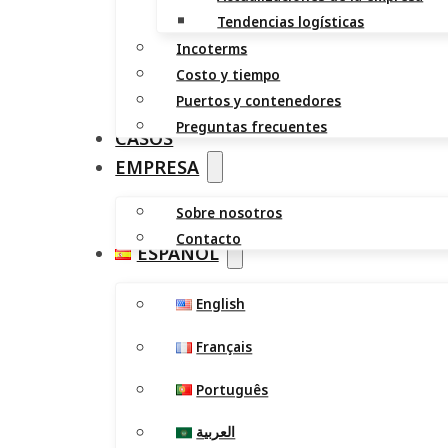
Tendencias logísticas
Incoterms
Costo y tiempo
Puertos y contenedores
Preguntas frecuentes
CASOS
EMPRESA
Sobre nosotros
Contacto
ESPAÑOL
English
Français
Português
العربية