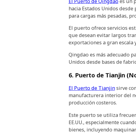
El Puerto de Qingdao
es un p
hacia Estados Unidos desde 
para cargas más pesadas, pro
El puerto ofrece servicios e
que desean evitar largos tran
exportaciones a gran escala 
Qingdao es más adecuado pa
Unidos desde bases de fabric
6. Puerto de Tianjin (N
El Puerto de Tianjin
sirve com
manufacturera interior del n
producción costeros.
Este puerto se utiliza frecue
EE.UU., especialmente cuand
bienes, incluyendo maquinari