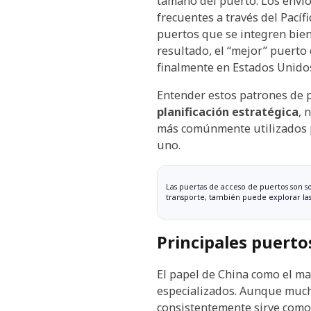
tamaño del puerto. Los envío
frecuentes a través del Pacíf
puertos que se integren bien
resultado, el “mejor” puerto
finalmente en Estados Unido
Entender estos patrones de p
planificación estratégica
, 
más comúnmente utilizados pa
uno.
Las puertas de acceso de puertos son s
transporte, también puede explorar la
Principales puertos
El papel de China como el m
especializados. Aunque much
consistentemente sirve como 