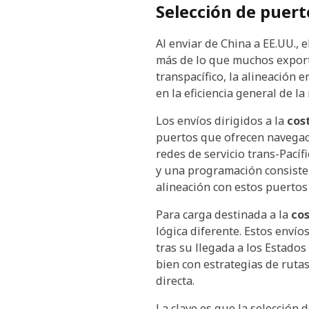
Selección de puerto
Al enviar de China a EE.UU., 
más de lo que muchos exporta
transpacífico, la alineación 
en la eficiencia general de la 
Los envíos dirigidos a la
cos
puertos que ofrecen navegacio
redes de servicio trans-Pací
y una programación consistent
alineación con estos puertos 
Para carga destinada a la
cos
lógica diferente. Estos enví
tras su llegada a los Estado
bien con estrategias de ruta
directa.
La clave es que la selección 