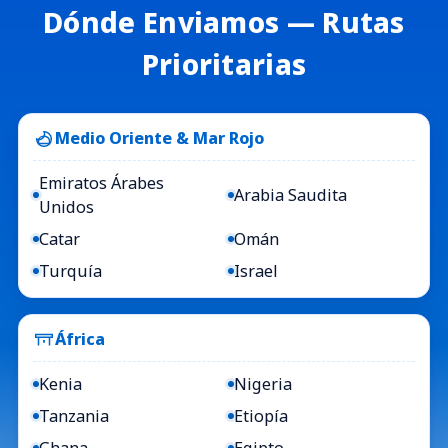
Dónde Enviamos — Rutas
Prioritarias
Medio Oriente & Mar Rojo
Emiratos Árabes
Arabia Saudita
Unidos
Catar
Omán
Turquía
Israel
África
Kenia
Nigeria
Tanzania
Etiopía
Ghana
Egipto