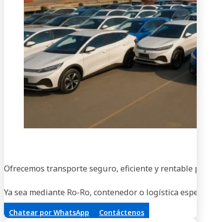
En
Ofrecemos transporte seguro, eficiente y rentable para ve
Ya sea mediante Ro-Ro, contenedor o logística especializa
Chatear por WhatsApp
Contáctenos