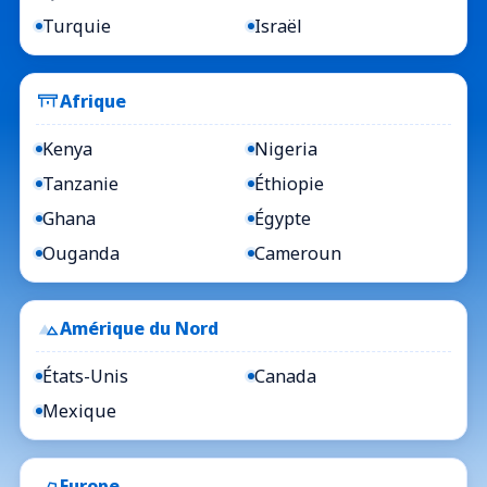
Turquie
Israël
Afrique
Kenya
Nigeria
Tanzanie
Éthiopie
Ghana
Égypte
Ouganda
Cameroun
Amérique du Nord
États-Unis
Canada
Mexique
Europe