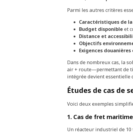
Parmi les autres critères esse
Caractéristiques de la
Budget disponible
et c
Distance et accessibili
Objectifs environnem
Exigences douanières 
Dans de nombreux cas, la so
air + route—permettant de ti
intégrée devient essentielle
Études de cas de s
Voici deux exemples simplifi
1. Cas de fret maritim
Un réacteur industriel de 10