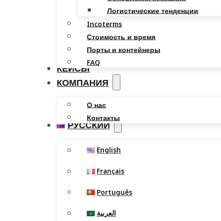
Логистические тенденции
Incoterms
Стоимость и время
Порты и контейнеры
FAQ
КЕЙСЫ
КОМПАНИЯ
О нас
Контакты
РУССКИЙ
English
Français
Português
العربية