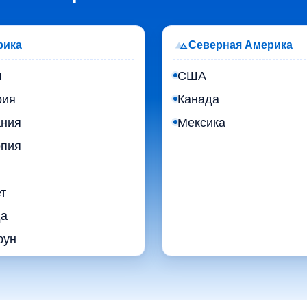
рика
Северная Америка
я
США
рия
Канада
ания
Мексика
пия
т
да
рун