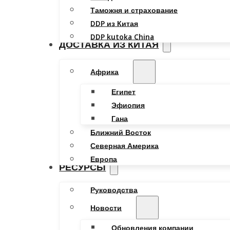
Таможня и страхование
DDP из Китая
DDP kutoka China
ДОСТАВКА ИЗ КИТАЯ
Африка
Египет
Эфиопия
Гана
Ближний Восток
Северная Америка
Европа
РЕСУРСЫ
Руководства
Новости
Обновления компании