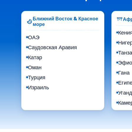
Ближний Восток & Красное
Аф
море
Кени
ОАЭ
Ниге
Саудовская Аравия
Танз
Катар
Эфио
Оман
Гана
Турция
Египе
Израиль
Уган
Каме