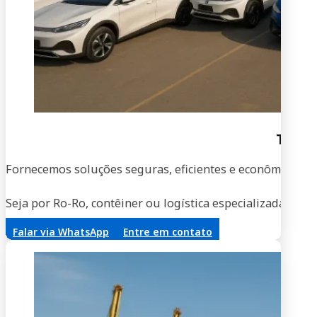
Trans
Fornecemos soluções seguras, eficientes e econômicas par
Seja por Ro-Ro, contêiner ou logística especializada, no
Falar via WhatsApp
Entre em contato