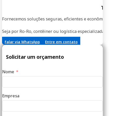
Trans
Fornecemos soluções seguras, eficientes e econômicas par
Seja por Ro-Ro, contêiner ou logística especializada, no
Falar via WhatsApp
Entre em contato
Solicitar um orçamento
Nome
Empresa