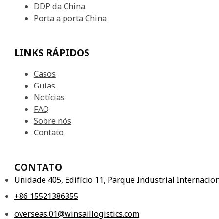
DDP da China
Porta a porta China
LINKS RÁPIDOS
Casos
Guias
Notícias
FAQ
Sobre nós
Contato
CONTATO
Unidade 405, Edifício 11, Parque Industrial Internaci
+86 15521386355
overseas.01@winsaillogistics.com