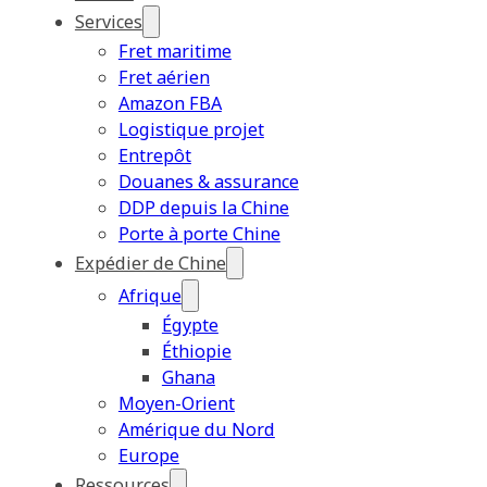
Services
Fret maritime
Fret aérien
Amazon FBA
Logistique projet
Entrepôt
Douanes & assurance
DDP depuis la Chine
Porte à porte Chine
Expédier de Chine
Afrique
Égypte
Éthiopie
Ghana
Moyen-Orient
Amérique du Nord
Europe
Ressources