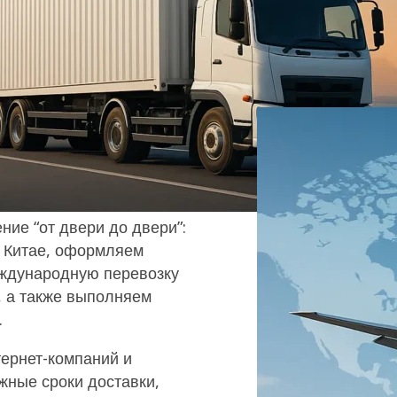
ми — от организации
ления таможенных
-Door Shipping from
м и беззаботным.
ние “от двери до двери”:
в Китае, оформляем
еждународную перевозку
, а также выполняем
.
тернет-компаний и
жные сроки доставки,