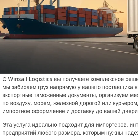
Введение
Международные грузоперевозки могут быть сложны
забора груза и бронирования перевозки до оформ
документов и финальной доставки. Услуга Door-to
China создана, чтобы сделать этот процесс просты
С Winsail Logistics вы получаете комплексное реше
мы забираем груз напрямую у вашего поставщика 
экспортные таможенные документы, организуем м
по воздуху, морем, железной дорогой или курьером
импортное оформление и доставку до вашей двери
Эта услуга идеально подходит для импортеров, ин
предприятий любого размера, которым нужны надё