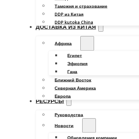
Таможня и страхование
DDP из Китая
DDP kutoka China
ДОСТАВКА ИЗ КИТАЯ
Африка
Египет
Эфиопия
Гана
Ближний Восток
Северная Америка
Европа
РЕСУРСЫ
Руководства
Новости
Обновления компании