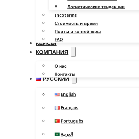
Логистические тенденции
Incoterms
Стоимость и время
Порты и контейнеры
FAQ
КЕЙСЫ
КОМПАНИЯ
О нас
Контакты
РУССКИЙ
English
Français
Português
العربية