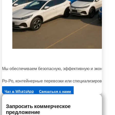
Н
Мы обеспечиваем безопасную, эффективную и экономичну
Ро-Ро, контейнерные перевозки или специализированная 
Чат в WhatsApp
Связаться с нами
Запросить коммерческое
предложение