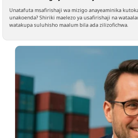
Unatafuta msafirishaji wa mizigo anayeaminika kutok
unakoenda? Shiriki maelezo ya usafirishaji na wataal
watakupa suluhisho maalum bila ada zilizofichwa.