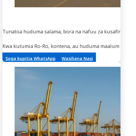
Usaf
Tunatoa huduma salama, bora na nafuu za kusafirisha m
Kwa kutumia Ro-Ro, kontena, au huduma maalum za vifaa,
Soga kupitia WhatsApp
Wasiliana Nasi