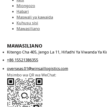
Kesi
Miongozo
Habari
Maswali ya kawaida
Kuhusu sisi
Mawasiliano
MAWASILIANO
Kitengo Cha 405, Jengo La 11, Hifadhi Ya Viwanda Ya 
+86 15521386355
overseas.01@winsaillogistics.com
Msimbo wa QR wa WeChat: