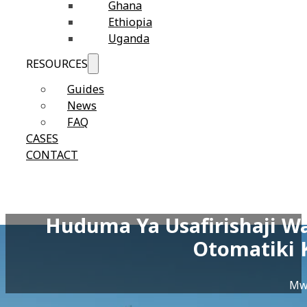
Ghana
Ethiopia
Uganda
RESOURCES
Guides
News
FAQ
CASES
CONTACT
Huduma Ya Usafirishaji W
Otomatiki 
Mw