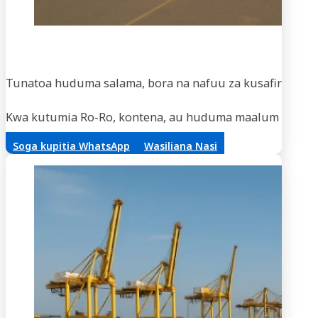
Usaf
Tunatoa huduma salama, bora na nafuu za kusafirisha m
Kwa kutumia Ro-Ro, kontena, au huduma maalum za vifaa,
Soga kupitia WhatsApp
Wasiliana Nasi