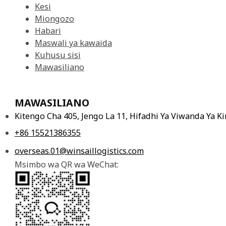
Kesi
Miongozo
Habari
Maswali ya kawaida
Kuhusu sisi
Mawasiliano
MAWASILIANO
Kitengo Cha 405, Jengo La 11, Hifadhi Ya Viwanda Ya 
+86 15521386355
overseas.01@winsaillogistics.com
Msimbo wa QR wa WeChat: