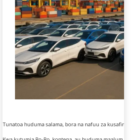
Usaf
Tunatoa huduma salama, bora na nafuu za kusafirisha m
Kwa kutumia Ro-Ro, kontena, au huduma maalum za vifaa,