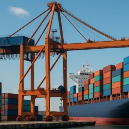
Afrika ya Mashariki :
Jibuti
Eritrea
Mashariki ya Kati :
Saudi Arabia
Falme za Kiarabu
Azabajani
Afrika ya Magharibi :
Nigeria
Asia :