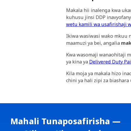
Makala hii inalenga kwa ukam
kuhusu jinsi DDP inavyofany
wetu kamili wa usafirishaji 
Ikiwa wasiwasi wako mkuu ni 
maamuzi ya bei, angalia
mak
Kwa wasomaji wanaohitaji mu
ya kina ya
Delivered Duty Pa
Kila moja ya makala hizo in
chini ya hali zipi za biasha
Mahali Tunaposafirisha —