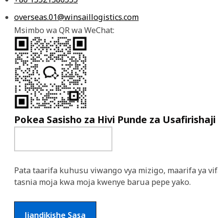
overseas.01@winsaillogistics.com
Msimbo wa QR wa WeChat:
Pokea Sasisho za Hivi Punde za Usafirishaji
Pata taarifa kuhusu viwango vya mizigo, maarifa ya vif
tasnia moja kwa moja kwenye barua pepe yako.
Jiandikishe Sasa