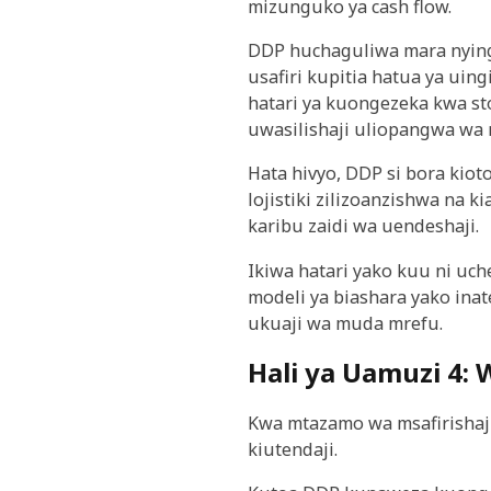
mizunguko ya cash flow.
DDP huchaguliwa mara nyin
usafiri kupitia hatua ya uin
hatari ya kuongezeka kwa st
uwasilishaji uliopangwa wa 
Hata hivyo, DDP si bora kio
lojistiki zilizoanzishwa na k
karibu zaidi wa uendeshaji.
Ikiwa hatari yako kuu ni uch
modeli ya biashara yako inat
ukuaji wa muda mrefu.
Hali ya Uamuzi 4:
Kwa mtazamo wa msafirishaji 
kiutendaji.