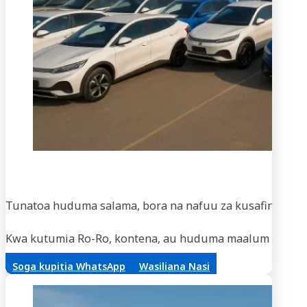
Usaf
Tunatoa huduma salama, bora na nafuu za kusafirisha m
Kwa kutumia Ro-Ro, kontena, au huduma maalum za vifaa,
Soga kupitia WhatsApp
Wasiliana Nasi