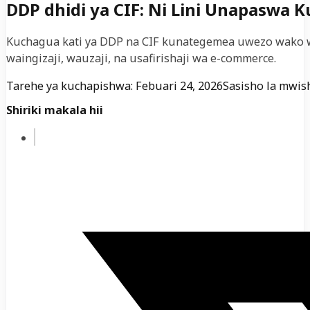
DDP dhidi ya CIF: Ni Lini Unapaswa 
Kuchagua kati ya DDP na CIF kunategemea uwezo wako wa k
waingizaji, wauzaji, na usafirishaji wa e-commerce.
Tarehe ya kuchapishwa: Febuari 24, 2026
Sasisho la mwish
Shiriki makala hii