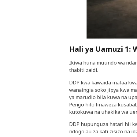
Hali ya Uamuzi 1: 
Ikiwa huna muundo wa ndani
thabiti zaidi.
DDP kwa kawaida inafaa kwa
wanaingia soko jipya kwa ma
ya marudio bila kuwa na upan
Pengo hilo linaweza kusababi
kutokuwa na uhakika wa uen
DDP hupunguza hatari hii k
ndogo au za kati zisizo na id