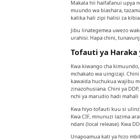
Makala hii haifafanui upya n
muundo wa biashara, tazam
katika hali zipi halisi za k
Jibu linategemea uwezo wako
urahisi. Hapa chini, tunavu
Tofauti ya Haraka
Kwa kiwango cha kimuundo, 
mchakato wa uingizaji. Chini
kawaida huchukua wajibu mar
zinazohusiana. Chini ya DDP,
nchi ya marudio hadi mahali
Kwa hiyo tofauti kuu si ulin
Kwa CIF, mnunuzi lazima arat
ndani (local release). Kwa D
Unapoamua kati ya hizo mbil