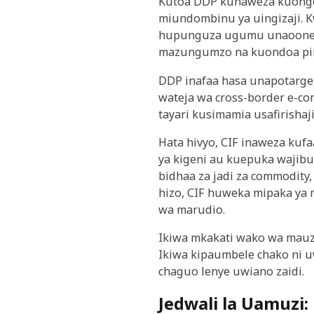
Kutoa DDP kunaweza kuonge
miundombinu ya uingizaji. Kw
hupunguza ugumu unaoonekan
mazungumzo na kuondoa ping
DDP inafaa hasa unapotarget
wateja wa cross-border e-co
tayari kusimamia usafirishaji 
Hata hivyo, CIF inaweza kuf
ya kigeni au kuepuka wajibu
bidhaa za jadi za commodity
hizo, CIF huweka mipaka ya 
wa marudio.
Ikiwa mkakati wako wa mau
Ikiwa kipaumbele chako ni u
chaguo lenye uwiano zaidi.
Jedwali la Uamuzi: