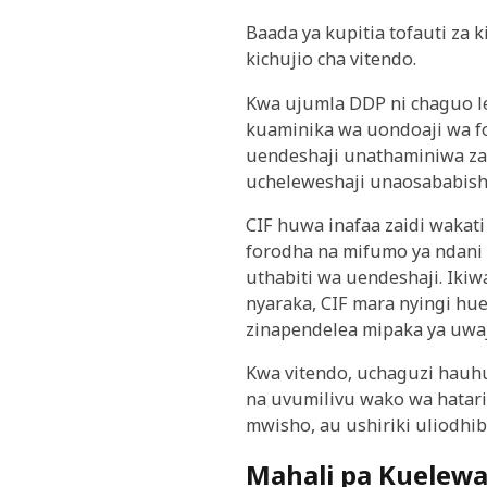
Baada ya kupitia tofauti za
kichujio cha vitendo.
Kwa ujumla DDP ni chaguo l
kuaminika wa uondoaji wa fo
uendeshaji unathaminiwa zai
ucheleweshaji unaosababishw
CIF huwa inafaa zaidi wakati
forodha na mifumo ya ndani 
uthabiti wa uendeshaji. Ikiw
nyaraka, CIF mara nyingi hue
zinapendelea mipaka ya uwaj
Kwa vitendo, uchaguzi hauhu
na uvumilivu wako wa hatari.
mwisho, au ushiriki uliodhib
Mahali pa Kuelew