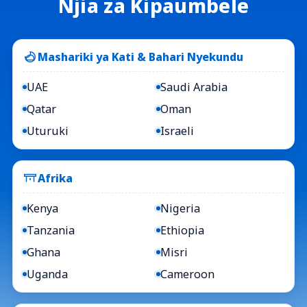
Njia za Kipaumbele
Mashariki ya Kati & Bahari Nyekundu
UAE
Saudi Arabia
Qatar
Oman
Uturuki
Israeli
Afrika
Kenya
Nigeria
Tanzania
Ethiopia
Ghana
Misri
Uganda
Cameroon