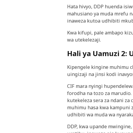
Hata hivyo, DDP huenda isiw
mahusiano ya muda mrefu na 
inaweza kutoa udhibiti mkub
Kwa kifupi, pale ambapo kiz
wa utekelezaji.
Hali ya Uamuzi 2:
Kipengele kingine muhimu ch
uingizaji na jinsi kodi inavy
CIF mara nyingi hupendelew
forodha na tozo za marudio
kutekeleza sera za ndani za
muhimu hasa kwa kampuni zi
udhibiti wa muda wa nyarak
DDP, kwa upande mwingine, h