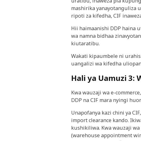
uratibu, inaweza pia kupung
mashirika yanayotanguliza u
ripoti za kifedha, CIF inawez
Hii haimaanishi DDP haina ut
wa namna bidhaa zinavyotan
kiutaratibu.
Wakati kipaumbele ni urahi
uangalizi wa kifedha uliopan
Hali ya Uamuzi 3:
Kwa wauzaji wa e-commerce, 
DDP na CIF mara nyingi huon
Unapofanya kazi chini ya CI
import clearance kando. Iki
kushikiliwa. Kwa wauzaji wa
(warehouse appointment win