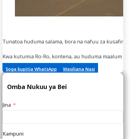
Usaf
Tunatoa huduma salama, bora na nafuu za kusafirisha m
Kwa kutumia Ro-Ro, kontena, au huduma maalum za vifaa,
Soga kupitia WhatsApp
Wasiliana Nasi
Omba Nukuu ya Bei
Jina
Kampuni