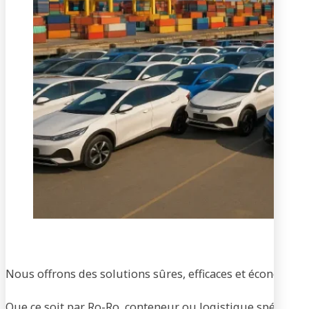
Tran
Nous offrons des solutions sûres, efficaces et économique
Que ce soit par Ro-Ro, conteneur ou logistique spécialisée