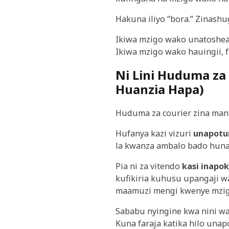
Hakuna iliyo “bora.” Zinashug
Ikiwa mzigo wako unatoshea
Ikiwa mzigo wako hauingii, 
Ni Lini Huduma za 
Huanzia Hapa)
Huduma za courier zina mant
Hufanya kazi vizuri
unapotu
la kwanza ambalo bado huna
Pia ni za vitendo
kasi inapo
kufikiria kuhusu upangaji wa
maamuzi mengi kwenye mzig
Sababu nyingine kwa nini wa
Kuna faraja katika hilo una