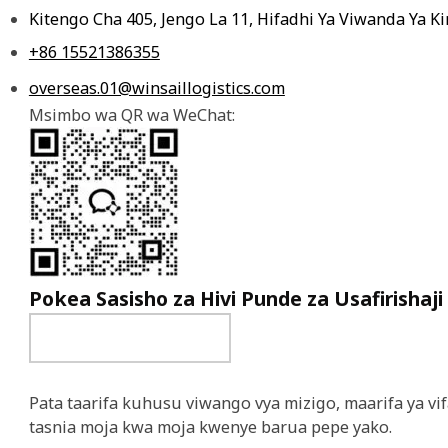
Kitengo Cha 405, Jengo La 11, Hifadhi Ya Viwanda Ya 
+86 15521386355
overseas.01@winsaillogistics.com
Msimbo wa QR wa WeChat:
Pokea Sasisho za Hivi Punde za Usafirishaji
Pata taarifa kuhusu viwango vya mizigo, maarifa ya vif
tasnia moja kwa moja kwenye barua pepe yako.