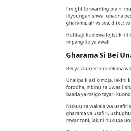
Freight forwarding pia ni 
iliyounganishwa, unaona pes
gharama, air vs sea, direct v
Huhitaji kuelewa lojistiki i
mipangilio ya awali.
Gharama Si Bei Un
Bei ya courier huonekana w
Unalipa kiasi kimoja, lakini
forodha, mbinu za uwasilisha
baada ya mzigo tayari kuond
Nukuu za wakala wa usafir
gharama ya usafiri, ushughul
mwanzoni, lakini hukupa uo