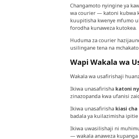
Changamoto nyingine ya kaw
wa courier — katoni kubwa k
kuupitisha kwenye mfumo ule
forodha kunaweza kutokea.
Huduma za courier hazijaun
usilingane tena na mchakato
Wapi Wakala wa Us
Wakala wa usafirishaji huan
Ikiwa unasafirisha
katoni ny
zinazopanda kwa ufanisi zaidi
Ikiwa unasafirisha
kiasi cha
badala ya kuilazimisha ipitie
Ikiwa uwasilishaji ni muhim
— wakala anaweza kupanga 