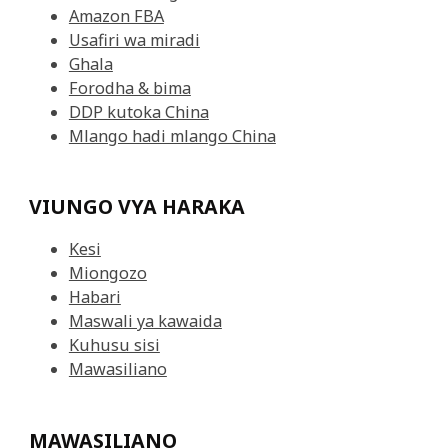
Amazon FBA
Usafiri wa miradi
Ghala
Forodha & bima
DDP kutoka China
Mlango hadi mlango China
VIUNGO VYA HARAKA
Kesi
Miongozo
Habari
Maswali ya kawaida
Kuhusu sisi
Mawasiliano
MAWASILIANO