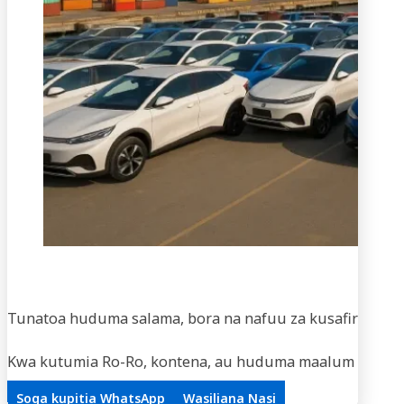
Usaf
Tunatoa huduma salama, bora na nafuu za kusafirisha m
Kwa kutumia Ro-Ro, kontena, au huduma maalum za vifaa,
Soga kupitia WhatsApp
Wasiliana Nasi