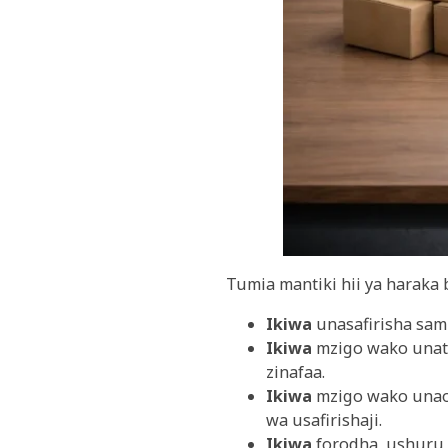
Tumia mantiki hii ya haraka b
Ikiwa
unasafirisha sam
Ikiwa
mzigo wako unato
zinafaa.
Ikiwa
mzigo wako unao
wa usafirishaji.
Ikiwa
forodha, ushuru,