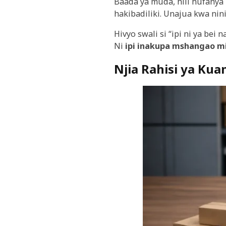
Baada ya muda, hili hufanya 
hakibadiliki. Unajua kwa nin
Hivyo swali si “ipi ni ya bei n
Ni
ipi inakupa mshangao m
Njia Rahisi ya Ku