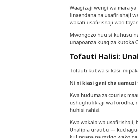
Waagizaji wengi wa mara ya
linaendana na usafirishaji 
wakati usafirishaji wao tay
Mwongozo huu si kuhusu nadh
unapoanza kuagiza kutoka Ch
Tofauti Halisi: Una
Tofauti kubwa si kasi, mipak
Ni
ni kiasi gani cha uamuzi
Kwa huduma za courier, maa
ushughulikiaji wa forodha, 
huhisi rahisi.
Kwa wakala wa usafirishaji,
Unalipia uratibu — kuchagua 
kulingana na mzigo wako na 