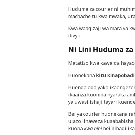
Huduma za courier ni muhi
machache tu kwa mwaka, ura
Kwa waagizaji wa mara ya k
ilivyo.
Ni Lini Huduma za
Matatizo kwa kawaida hayaon
Huonekana
kitu kinapobadi
Huenda oda yako ikaongezeka
ikaanza kuomba nyaraka amba
ya uwasilishaji tayari kuende
Bei ya courier huonekana rah
ujazo linaweza kusababisha
kuona
kwa nini
bei ilibadilika