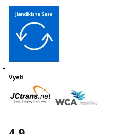
Jiandikishe Sasa
Vyeti
4.9