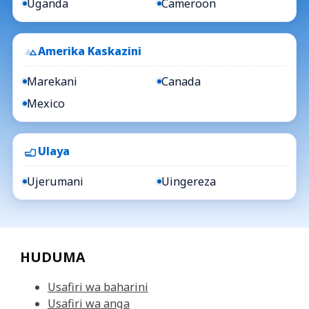
Uganda
Cameroon
Amerika Kaskazini
Marekani
Canada
Mexico
Ulaya
Ujerumani
Uingereza
HUDUMA
Usafiri wa baharini
Usafiri wa anga