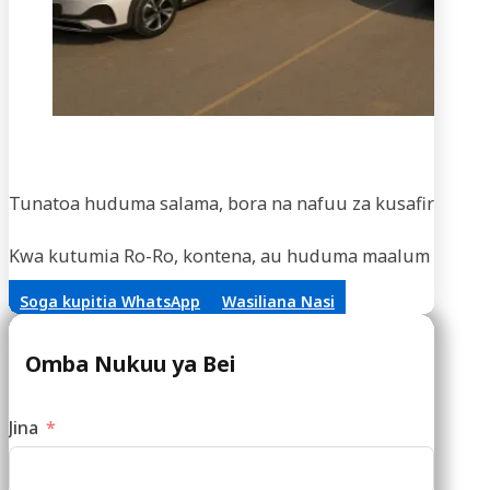
Usaf
Tunatoa huduma salama, bora na nafuu za kusafirisha m
Kwa kutumia Ro-Ro, kontena, au huduma maalum za vifaa,
Soga kupitia WhatsApp
Wasiliana Nasi
Omba Nukuu ya Bei
Jina