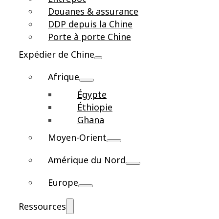
Douanes & assurance
DDP depuis la Chine
Porte à porte Chine
Expédier de Chine
Afrique
Égypte
Éthiopie
Ghana
Moyen-Orient
Amérique du Nord
Europe
Ressources