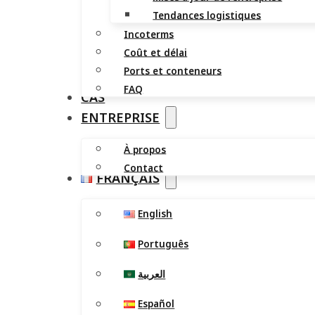
Tendances logistiques
Incoterms
Coût et délai
Ports et conteneurs
FAQ
CAS
ENTREPRISE
À propos
Contact
FRANÇAIS
English
Português
العربية
Español