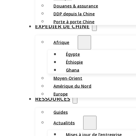
Douanes & assurance
DDP depuis la Chine
Porte à porte Chine
EXPÉDIER DE CHINE
Afrique
Égypte
Éthiopie
Ghana
Moyen-Orient
Amérique du Nord
Europe
RESSOURCES
Guides
Actualités
Mises à jour de l’entreprise