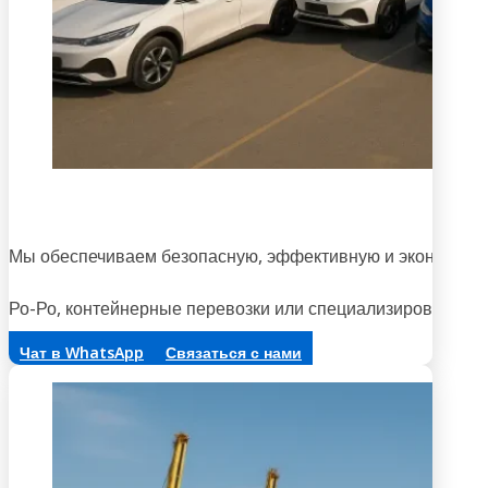
Н
Мы обеспечиваем безопасную, эффективную и экономичну
Ро-Ро, контейнерные перевозки или специализированная 
Чат в WhatsApp
Связаться с нами