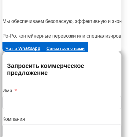
Н
Мы обеспечиваем безопасную, эффективную и экономичну
Ро-Ро, контейнерные перевозки или специализированная 
Чат в WhatsApp
Связаться с нами
Запросить коммерческое
предложение
Имя
Компания