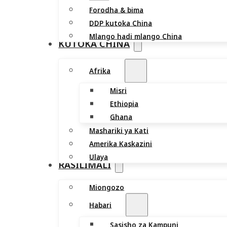
Forodha & bima
DDP kutoka China
Mlango hadi mlango China
KUTOKA CHINA
Afrika
Misri
Ethiopia
Ghana
Mashariki ya Kati
Amerika Kaskazini
Ulaya
RASILIMALI
Miongozo
Habari
Sasisho za Kampuni