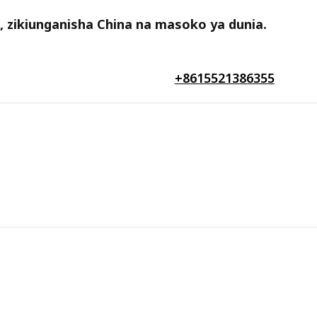
a, zikiunganisha China na masoko ya dunia.
+8615521386355