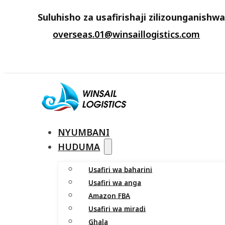
Suluhisho za usafirishaji zilizounganishw
overseas.01@winsaillogistics.com
NYUMBANI
HUDUMA
Usafiri wa baharini
Usafiri wa anga
Amazon FBA
Usafiri wa miradi
Ghala