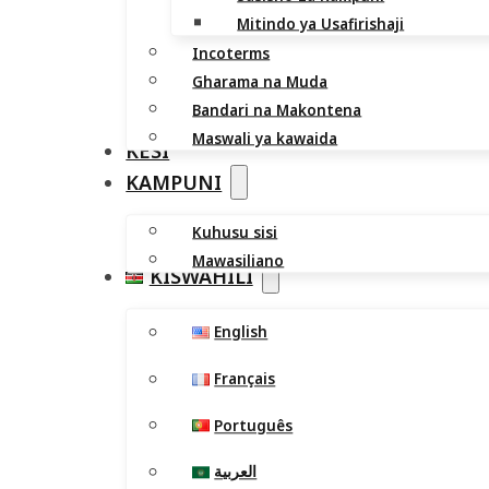
Mitindo ya Usafirishaji
Incoterms
Gharama na Muda
Bandari na Makontena
Maswali ya kawaida
KESI
KAMPUNI
Kuhusu sisi
Mawasiliano
KISWAHILI
English
Français
Português
العربية