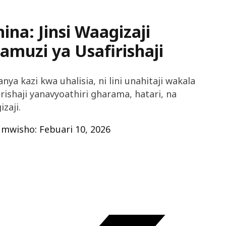
ina: Jinsi Waagizaji
uzi ya Usafirishaji
nya kazi kwa uhalisia, ni lini unahitaji wakala
irishaji yanavyoathiri gharama, hatari, na
zaji.
 mwisho: Febuari 10, 2026