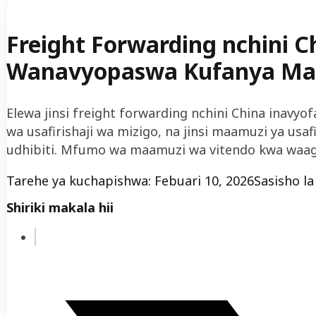
Freight Forwarding nchini Ch
Wanavyopaswa Kufanya Maam
Elewa jinsi freight forwarding nchini China inavyofa
wa usafirishaji wa mizigo, na jinsi maamuzi ya usaf
udhibiti. Mfumo wa maamuzi wa vitendo kwa waagi
Tarehe ya kuchapishwa: Febuari 10, 2026
Sasisho la
Shiriki makala hii