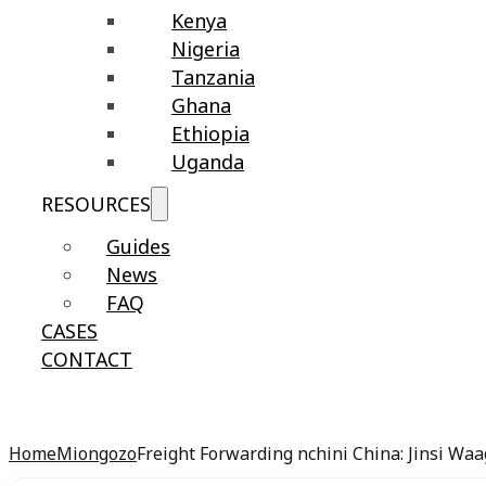
Kenya
Nigeria
Tanzania
Ghana
Ethiopia
Uganda
RESOURCES
Guides
News
FAQ
CASES
CONTACT
Home
Miongozo
Freight Forwarding nchini China: Jinsi W